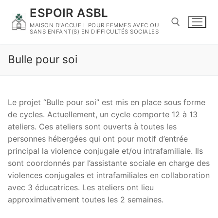
Skip
ESPOIR ASBL
to
MAISON D'ACCUEIL POUR FEMMES AVEC OU
content
SANS ENFANT(S) EN DIFFICULTÉS SOCIALES
Bulle pour soi
Search for:
Le projet “Bulle pour soi” est mis en place sous forme
de cycles. Actuellement, un cycle comporte 12 à 13
ateliers. Ces ateliers sont ouverts à toutes les
personnes hébergées qui ont pour motif d’entrée
principal la violence conjugale et/ou intrafamiliale. Ils
sont coordonnés par l’assistante sociale en charge des
violences conjugales et intrafamiliales en collaboration
avec 3 éducatrices. Les ateliers ont lieu
approximativement toutes les 2 semaines.