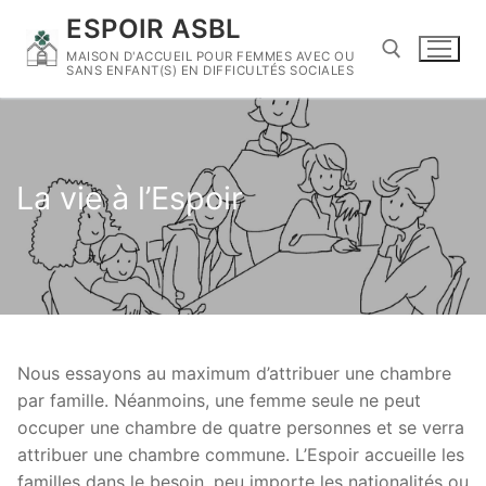
Skip
ESPOIR ASBL
to
MAISON D'ACCUEIL POUR FEMMES AVEC OU
content
SANS ENFANT(S) EN DIFFICULTÉS SOCIALES
Search for:
La vie à l’Espoir
Nous essayons au maximum d’attribuer une chambre
par famille. Néanmoins, une femme seule ne peut
occuper une chambre de quatre personnes et se verra
attribuer une chambre commune. L’Espoir accueille les
familles dans le besoin, peu importe les nationalités ou